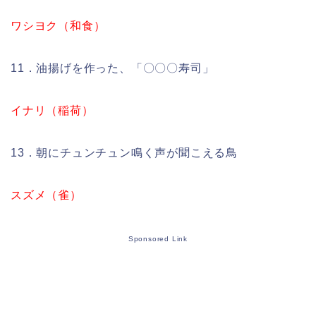
ワシヨク（和食）
11．油揚げを作った、「〇〇〇寿司」
イナリ（稲荷）
13．朝にチュンチュン鳴く声が聞こえる鳥
スズメ（雀）
Sponsored Link