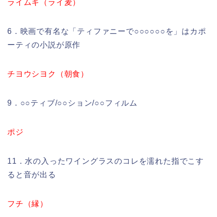
ライムギ（ライ麦）
6．映画で有名な「ティファニーで○○○○○○を」はカポ
ーティの小説が原作
チヨウシヨク（朝食）
9．○○ティブ/○○ション/○○フィルム
ポジ
11．水の入ったワイングラスのコレを濡れた指でこす
ると音が出る
フチ（縁）