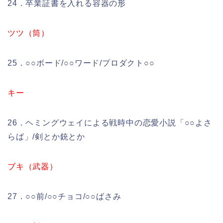
24．卒業証書を入れる容器の形
ツツ（筒）
25．○○ボード/○○ワード/プロダクト○○
キー
26．ヘミングウェイによる戦時中の恋愛小説「○○よさ
らば」/剣とか銃とか
ブキ（武器）
27．○○前/○○チョコ/○○ばさみ