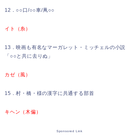
12．○○口/○○車/凧○○
イト（糸）
13．映画も有名なマーガレット・ミッチェルの小説
「○○と共に去りぬ」
カゼ（風）
15．村・橋・様の漢字に共通する部首
キヘン（木偏）
Sponsored Link