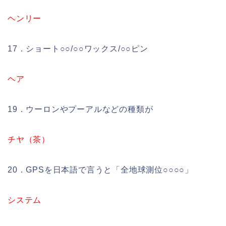
ヘンリー
17．ショート○○/○○ワックス/○○ピン
ヘア
19．ウーロンやプーアルなどの種類が
チヤ（茶）
20．GPSを日本語で言うと「全地球測位○○○○」
システム