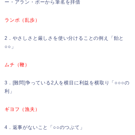
ー・アラン・ポーから筆名を拝借
ランポ（乱歩）
2．やさしさと厳しさを使い分けることの例え「飴と
○○」
ムチ（鞭）
3．[難問]争っている2人を横目に利益を横取り「○○○の
利」
ギヨフ（漁夫）
4．返事がないこと「○○のつぶて」