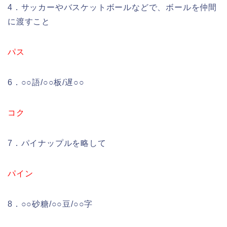
4．サッカーやバスケットボールなどで、ボールを仲間
に渡すこと
パス
6．○○語/○○板/遅○○
コク
7．パイナップルを略して
パイン
8．○○砂糖/○○豆/○○字