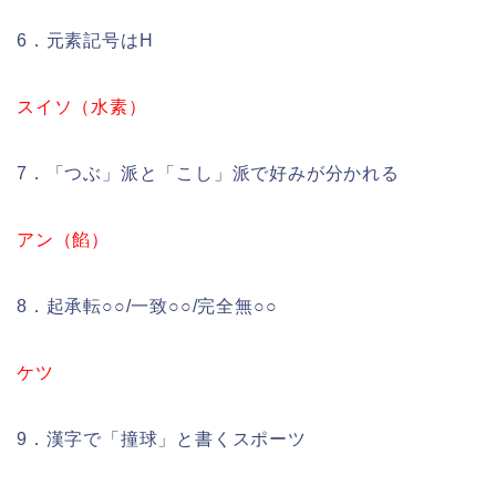
6．元素記号はH
スイソ（水素）
7．「つぶ」派と「こし」派で好みが分かれる
アン（餡）
8．起承転○○/一致○○/完全無○○
ケツ
9．漢字で「撞球」と書くスポーツ