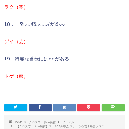
ラク（楽）
18．一発○○/職人○○/大道○○
ゲイ（芸）
19．綺麗な薔薇には○○がある
トゲ（棘）
HOME
クロスワードde懸賞
ノーマル
【クロスワードde懸賞】No.1062の答え スポーツを表す熟語クロス