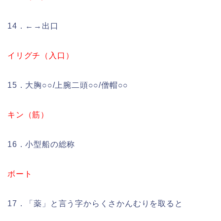
14．←→出口
イリグチ（入口）
15．大胸○○/上腕二頭○○/僧帽○○
キン（筋）
16．小型船の総称
ボート
17．「薬」と言う字からくさかんむりを取ると