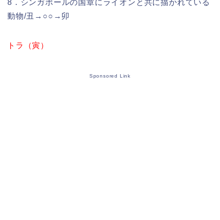
8．シンガポールの国章にライオンと共に描かれている
動物/丑→○○→卯
トラ（寅）
Sponsored Link