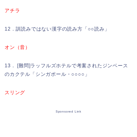
アチラ
12．訓読みではない漢字の読み方「○○読み」
オン（音）
13． [難問]ラッフルズホテルで考案されたジンベース
のカクテル「シンガポール・○○○○」
スリング
Sponsored Link