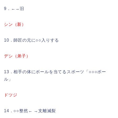
9．←→旧
シン（新）
10．師匠の元に○○入りする
デシ（弟子）
13．相手の体にボールを当てるスポーツ「○○○ボー
ル」
ドツジ
14．○○整然← →支離滅裂