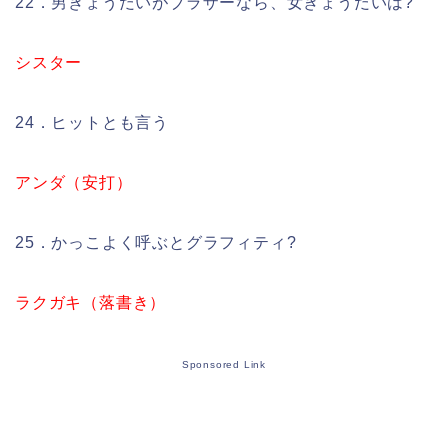
22．男きょうだいがブラザーなら、女きょうだいは?
シスター
24．ヒットとも言う
アンダ（安打）
25．かっこよく呼ぶとグラフィティ?
ラクガキ（落書き）
Sponsored Link