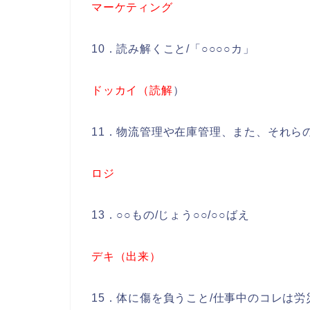
マーケティング
10．読み解くこと/「○○○○カ」
ドッカイ（読解
）
11．物流管理や在庫管理、また、それら
ロジ
13．○○もの/じょう○○/○○ばえ
デキ（出来）
15．体に傷を負うこと/仕事中のコレは