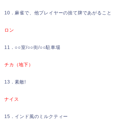
10．麻雀で、他プレイヤーの捨て牌であがること
ロン
11．○○室/○○街/○○駐車場
チカ（地下）
13．素敵!
ナイス
15．インド風のミルクティー