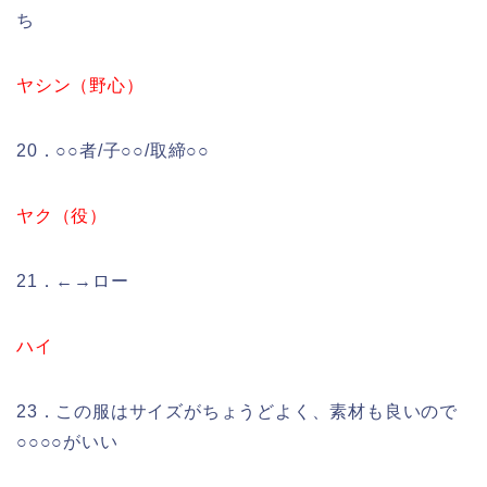
ち
ヤシン（野心）
20．○○者/子○○/取締○○
ヤク（役）
21．←→ロー
ハイ
23．この服はサイズがちょうどよく、素材も良いので
○○○○がいい