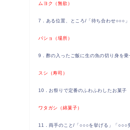
ムヨク（無欲）
7．ある位置、ところ/「待ち合わせ○○○」
バショ（場所）
9．酢の入ったご飯に生の魚の切り身を乗
スシ（寿司）
10．お祭りで定番のふわふわしたお菓子
ワタガシ（綿菓子）
11．両手のこと/「○○○を挙げる」「○○○