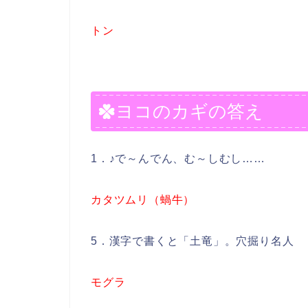
トン
ヨコのカギの答え
1．♪で～んでん、む～しむし……
カタツムリ（蝸牛）
5．漢字で書くと「土竜」。穴掘り名人
モグラ