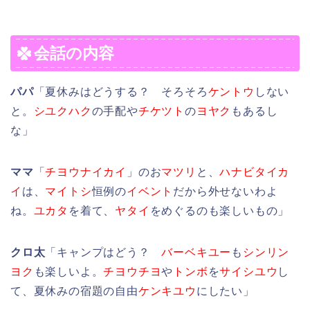
会話の内容
パパ
「夏休みはどうする？ そろそろ
ケントウ
しない
と。
シユクハク
の手配や
チケツト
の
ヨヤク
もあるし
な」
ママ
「
チヨウナイカイ
」のお
マツリ
と、
ハナビタイカ
イ
は、
マイトシ
恒例の
イベント
だから外せないわよ
ね。
ユカタ
を着て、
ヤタイ
をめぐるのも楽しいもの」
クロ太
「キャンプはどう？
バーベキユー
も
シンリン
ヨク
も楽しいよ。
チヨウチヨ
や
トンボ
を
サイシユウ
し
て、夏休みの宿題の自由
ケンキユウ
にしたい」