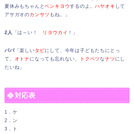
夏休みもちゃんと
ベンキヨウ
するのよ。
ハヤオキ
して
アサガオの
カンサツ
もね。」
2人
「は～い！
リヨウカイ
！」
パパ
「楽しい
タビ
にして、今年は子どもたちにとっ
て、
オトナ
になっても忘れない、
トクベツ
な
ナツ
にし
たいね」
対応表
1．ケ
2．ン
3．ト