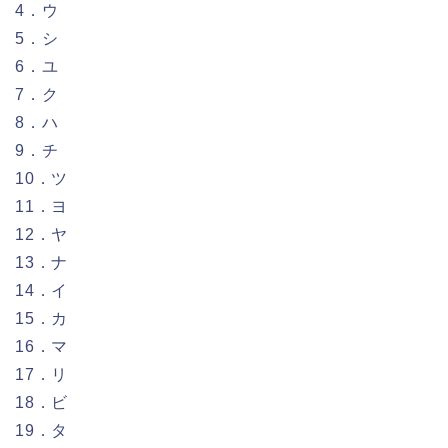
4．ウ
5．シ
6．ユ
7．ク
8．ハ
9．チ
10．ツ
11．ヨ
12．ヤ
13．ナ
14．イ
15．カ
16．マ
17．リ
18．ビ
19．タ