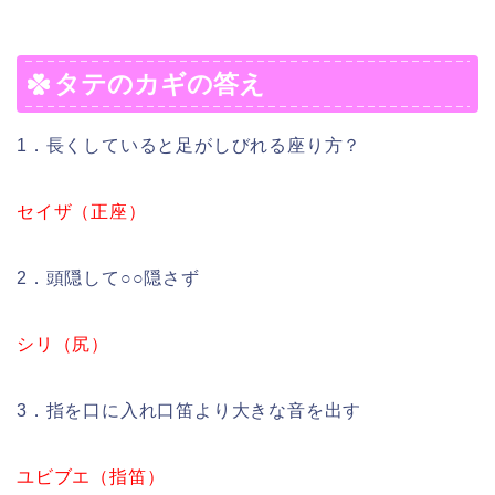
タテのカギの答え
1．長くしていると足がしびれる座り方？
セイザ（正座）
2．頭隠して○○隠さず
シリ（尻）
3．指を口に入れ口笛より大きな音を出す
ユビブエ（指笛）