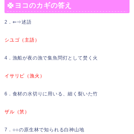
ヨコのカギの答え
2．⇐⇒述語
シユゴ（主語）
4．漁船が夜の漁で集魚問灯として焚く火
イサリビ（漁火）
6．食材の水切りに用いる、細く裂いた竹
ザル（笊）
7．○○の原生林で知られる白神山地