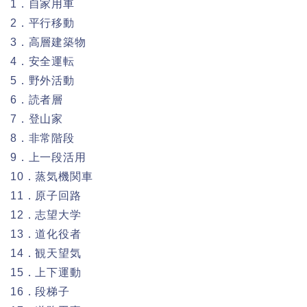
1．自家用車
2．平行移動
3．高層建築物
4．安全運転
5．野外活動
6．読者層
7．登山家
8．非常階段
9．上一段活用
10．蒸気機関車
11．原子回路
12．志望大学
13．道化役者
14．観天望気
15．上下運動
16．段梯子