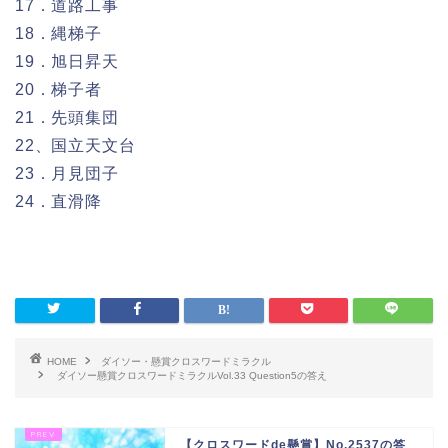
17．道路工事
18．縄梯子
19．旭日昇天
20．梯子者
21．先頭集団
22、国立天文台
23．月見団子
24．直滑降
HOME
ダイソー・懸賞クロスワードミラクル
ダイソー懸賞クロスワードミラクルVol.33 Question5の答え
【クロスワードde懸賞】No.2537の答