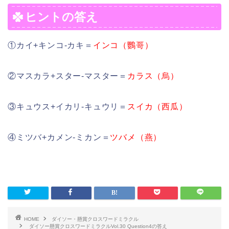
ヒントの答え
①カイ+キンコ‐カキ＝
インコ（鸚哥）
②マスカラ+スター-マスター＝
カラス（烏）
③キュウス+イカリ-キュウリ＝
スイカ（西瓜）
④ミツバ+カメン-ミカン＝
ツバメ（燕）
HOME
ダイソー・懸賞クロスワードミラクル
ダイソー懸賞クロスワードミラクルVol.30 Question4の答え