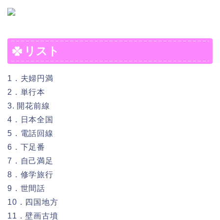
リスト
1．夫婦円満
2．単行本
3. 開花前線
4．日本全国
5．電話回線
6．下足番
7．自己満足
8．修学旅行
9．世間話
10．四国地方
11．壁画古墳