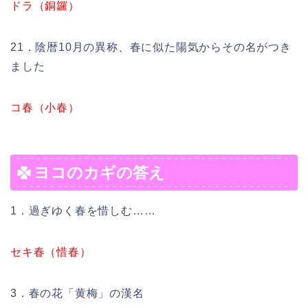
ドラ（銅鑼）
21．陰暦10月の異称、春に似た陽気からその名がつき
ました
コ春（小春）
ヨコのカギの答え
1．過ぎゆく春を惜しむ……
セキ春（惜春）
3．春の花「黄梅」の漢名