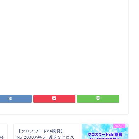
ミ
【クロスワードde懸賞】
の答
No.2080の答え 透明なクロス