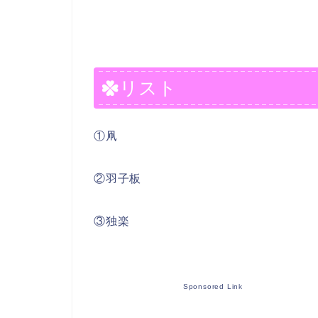
リスト
①凧
②羽子板
③独楽
Sponsored Link