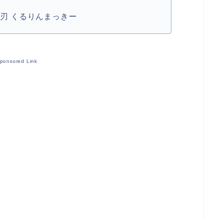
の刃 くるりんまっきー
ponsored Link