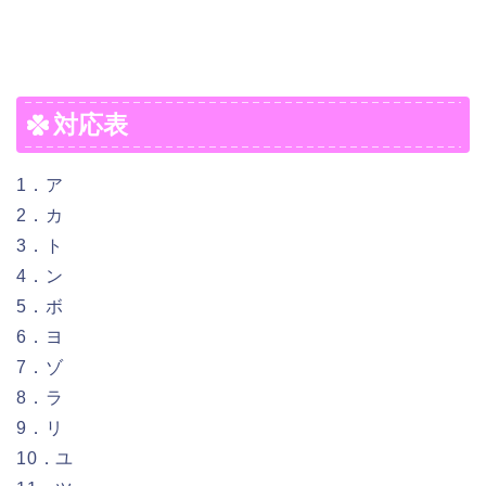
対応表
1．ア
2．カ
3．ト
4．ン
5．ボ
6．ヨ
7．ゾ
8．ラ
9．リ
10．ユ