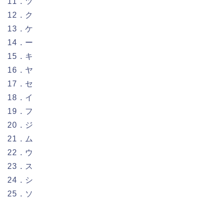
11．ツ
12．ク
13．ケ
14．ー
15．キ
16．ヤ
17．セ
18．イ
19．フ
20．ジ
21．ム
22．ウ
23．ス
24．シ
25．ソ