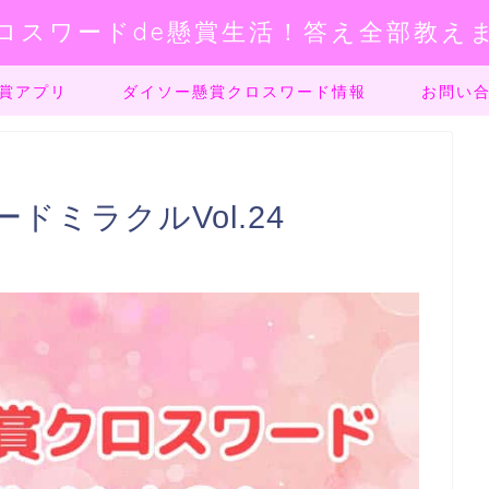
ロスワードde懸賞生活！答え全部教え
賞アプリ
ダイソー懸賞クロスワード情報
お問い
ミラクルVol.24