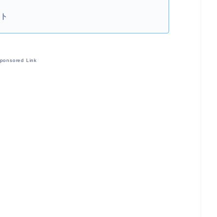
ット
ponsored Link