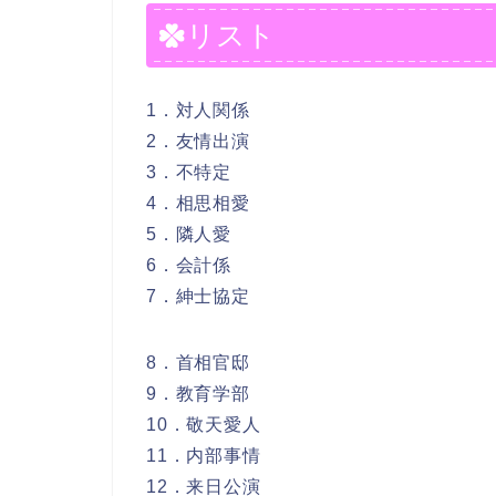
リスト
1．対人関係
2．友情出演
3．不特定
4．相思相愛
5．隣人愛
6．会計係
7．紳士協定
8．首相官邸
9．教育学部
10．敬天愛人
11．内部事情
12．来日公演