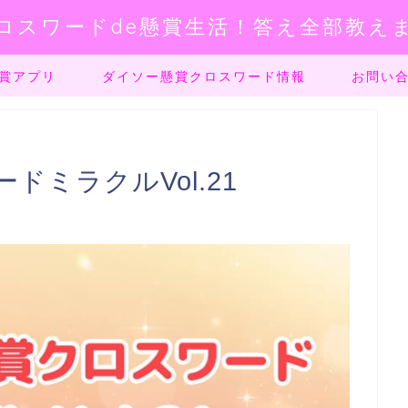
ロスワードde懸賞生活！答え全部教え
賞アプリ
ダイソー懸賞クロスワード情報
お問い
ミラクルVol.21