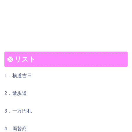
リスト
1．横道吉日
2．散歩道
3．一万円札
4．両替商