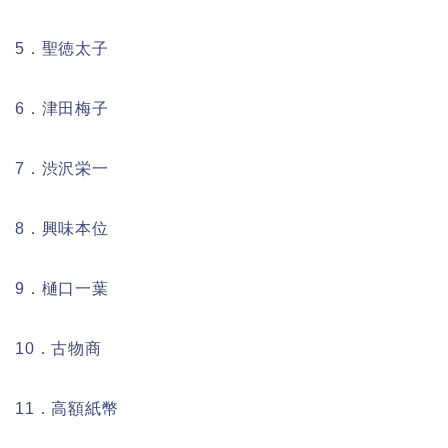
5．聖徳太子
6．津田梅子
7．渋沢栄一
8．興味本位
9．樋口一葉
10．古物商
11．高額紙幣