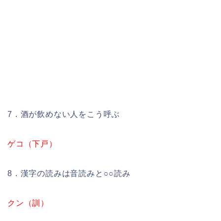
7．酒が飲めない人をこう呼ぶ
ゲコ（下戸）
8．漢字の読みは音読みと○○読み
クン（訓）