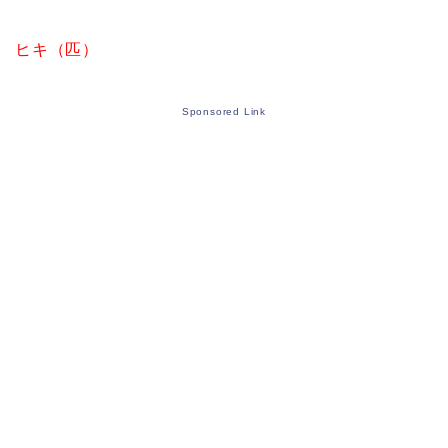
ヒキ（匹）
Sponsored Link