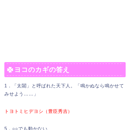
ヨコのカギの答え
1．「太閤」と呼ばれた天下人。「鳴かぬなら鳴かせて
みせよう……」
トヨトミヒデヨシ（豊臣秀吉）
5．○○でも動かない