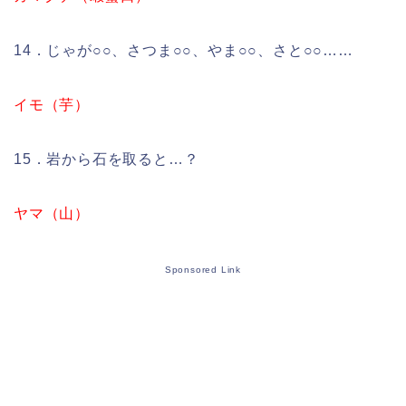
14．じゃが○○、さつま○○、やま○○、さと○○……
イモ（芋）
15．岩から石を取ると…？
ヤマ（山）
Sponsored Link